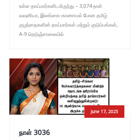
உள்ள தாய்மார்களிடமிருந்து – 3,074 நாள்
வவுனியா, இலங்கை-காணாமல் போன தமிழ்
குழந்தைகளின் தாய்மார்கள் மற்றும் குடும்பங்கள்,
A-9 நெடுஞ்சாலையில்
June 17, 2025
நாள் 3036