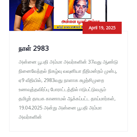
April 19, 2025
நாள் 2983
அன்னை பூபதி அம்மா அவர்களின் 37வது ஆண்டு
நினைவேந்தல் நிகழ்வு வவுனியா நீதிமன்றம் முன்பு,
ஏ9 வீதியில், 2983வது நாளாக சுழற்சிமுறை
உணவுத்தவிர்ப்பு போராட்டத்தில் ஈடுபட்டுவரும்
தமிழர் தாயக காணாமல் ஆக்கப்பட்ட தாய்மார்கள்,
19.04.2025 அன்று அன்னை பூபதி அம்மா
அவர்களின்