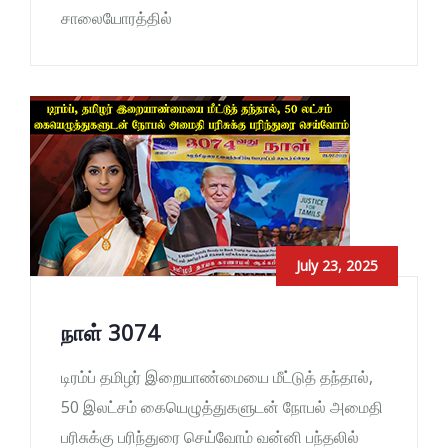
சாலையோரத்தில்
July 23, 2025
நாள் 3074
டிரம்ப் தமிழர் இறையாண்மையை மீட்டுத் தந்தால்,
50 இலட்சம் கையெழுத்துகளுடன் நோபல் அமைதி
பரிசுக்கு பரிந்துரை செய்வோம் வன்னி பந்தலில்