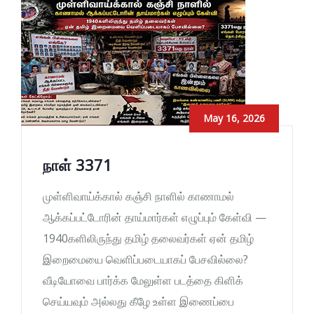
May 16, 2026
நாள் 3371
முள்ளிவாய்க்கால் கஞ்சி நாளில் காணாமல்
ஆக்கப்பட்டோரின் தாய்மார்கள் எழுப்பும் கேள்வி —
1940களிலிருந்து தமிழ் தலைவர்கள் ஏன் தமிழ்
இறைமையை வெளிப்படையாகப் பேசவில்லை?
வீடியோவை பார்க்க மேலுள்ள படத்தை கிளிக்
செய்யவும் அல்லது கீழே உள்ள இணைப்பை