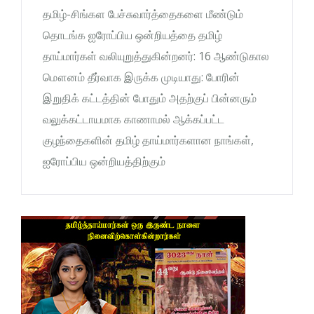
தமிழ்-சிங்கள பேச்சுவார்த்தைகளை மீண்டும்
தொடங்க ஐரோப்பிய ஒன்றியத்தை தமிழ்
தாய்மார்கள் வலியுறுத்துகின்றனர்: 16 ஆண்டுகால
மௌனம் தீர்வாக இருக்க முடியாது: போரின்
இறுதிக் கட்டத்தின் போதும் அதற்குப் பின்னரும்
வலுக்கட்டாயமாக காணாமல் ஆக்கப்பட்ட
குழந்தைகளின் தமிழ் தாய்மார்களான நாங்கள்,
ஐரோப்பிய ஒன்றியத்திற்கும்