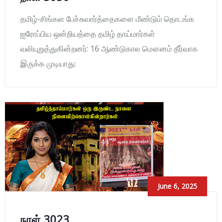
தமிழ்-சிங்கள பேச்சுவார்த்தைகளை மீண்டும் தொடங்க
ஐரோப்பிய ஒன்றியத்தை தமிழ் தாய்மார்கள்
வலியுறுத்துகின்றனர்: 16 ஆண்டுகால மௌனம் தீர்வாக
இருக்க முடியாது:
June 6, 2025
நாள் 3023