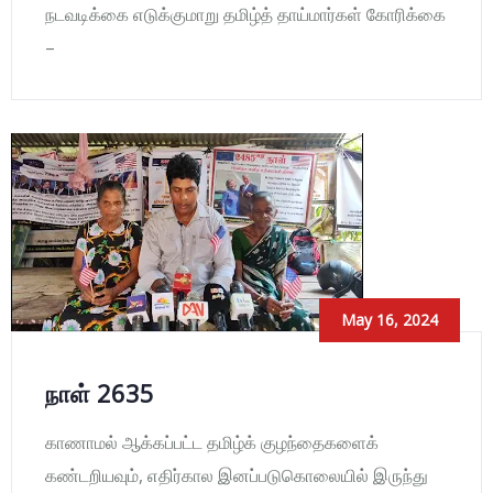
நடவடிக்கை எடுக்குமாறு தமிழ்த் தாய்மார்கள் கோரிக்கை
–
May 16, 2024
நாள் 2635
காணாமல் ஆக்கப்பட்ட தமிழ்க் குழந்தைகளைக்
கண்டறியவும், எதிர்கால இனப்படுகொலையில் இருந்து