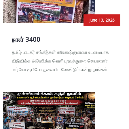
June 13, 2026
நாள் 3400
தமிழ் பாடகர் சங்கீத்சன் கணேஷ்குமாரை உடனடியாக
விடுவிக்க அமெரிக்க வெளியுறவுத்துறை செயலாளர்
மார்கோ ரூபியோ தலையிட வேண்டும் என்று நாங்கள்