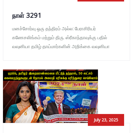
நாள் 3291
மனச்சோர்வு ஒரு தந்திரம் அல்ல: பேராசிரியர்
கணேசலிங்கம் மற்றும் திரு. ஸ்ரீகாந்தாவுக்கு பதில்
வவுனியா தமிழ் தாய்மார்களின் அறிக்கை வவுனியா
July 23, 2025