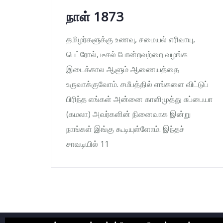
நாள் 1873
தமிழர்களுக்கு உணவு, சமையல் எரிவாயு,
பெட்ரோல், டீசல் போன்றவற்றை வழங்க
இடைக்கால ஆளும் ஆணையத்தை
உருவாக்குவோம். சமீபத்தில் எங்களை விட்டுப்
பிரிந்த எங்கள் அன்னை காளிமுத்து சுப்பையா
(கமலா) அவர்களின் நினைவாக இன்று
நாங்கள் இங்கு கூடியுள்ளோம். இந்தச்
சாவடியில் 11