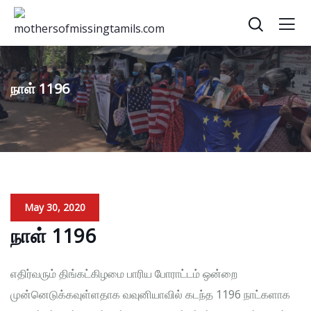
நாள் 1196
May 30, 2020
நாள் 1196
எதிர்வரும் திங்கட்கிழமை பாரிய போராட்டம் ஒன்றை
முன்னெடுக்கவுள்ளதாக வவுனியாவில் கடந்த 1196 நாட்களாக