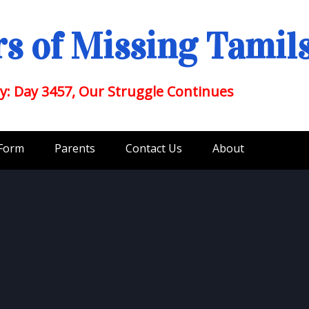
s of Missing Tamil
y: Day 3457, Our Struggle Continues
 Form
Parents
Contact Us
About