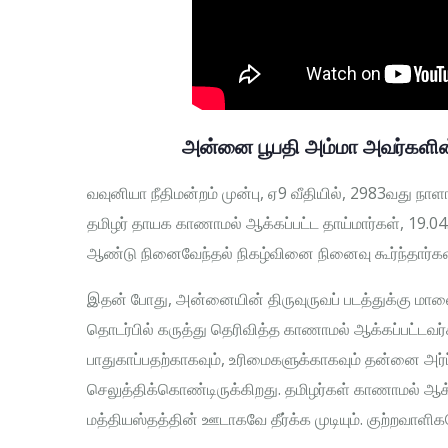
அன்னை பூபதி அம்மா அவர்களின்
வவுனியா நீதிமன்றம் முன்பு, ஏ9 வீதியில், 2983வது நாளா
தமிழர் தாயக காணாமல் ஆக்கப்பட்ட தாய்மார்கள், 19.
ஆண்டு நினைவேந்தல் நிகழ்வினை நினைவு கூர்ந்தார்கள
இதன் போது, அன்னையின் திருவுருவப் படத்துக்கு மாலை
தொடர்பில் கருத்து தெரிவித்த காணாமல் ஆக்கப்பட்டவ
பாதுகாப்பதற்காகவும், உரிமைகளுக்காகவும் தன்னை அ
செலுத்திக்கொண்டிருக்கிறது. தமிழர்கள் காணாமல் ஆ
மத்தியஸ்தத்தின் ஊடாகவே தீர்க்க முடியும். குற்றவாள