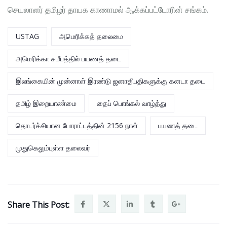
செயலாளர் தமிழர் தாயக காணாமல் ஆக்கப்பட்டோரின் சங்கம்.
USTAG
அமெரிக்கத் தலைமை
அமெரிக்கா சமீபத்தில் பயணத் தடை
இலங்கையின் முன்னாள் இரண்டு ஜனாதிபதிகளுக்கு கனடா தடை
தமிழ் இறையாண்மை
தைப் பொங்கல் வாழ்த்து
தொடர்ச்சியான போராட்டத்தின் 2156 நாள்
பயணத் தடை
முதுகெலும்புள்ள தலைவர்
Share This Post: