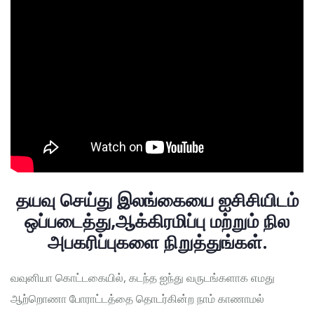
தயவு செய்து இலங்கையை ஐசிசியிடம்
ஒப்படைத்து,ஆக்கிரமிப்பு மற்றும் நில
அபகரிப்புகளை நிறுத்துங்கள்.
வவுனியா கொட்டகையில், கடந்த ஐந்து வருடங்களாக எமது
ஆற்றொணா போராட்டத்தை தொடர்கின்ற நாம் காணாமல்