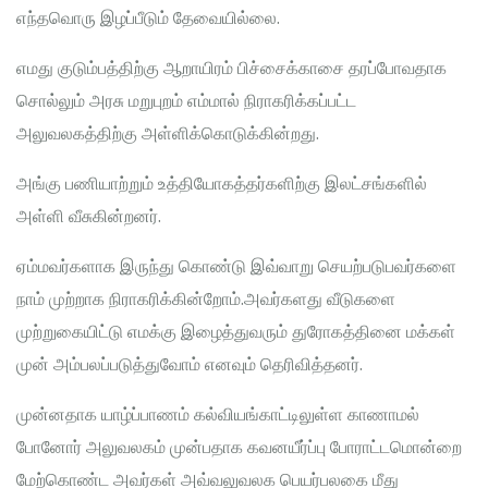
எந்தவொரு இழப்பீடும் தேவையில்லை.
எமது குடும்பத்திற்கு ஆறாயிரம் பிச்சைக்காசை தரப்போவதாக
சொல்லும் அரசு மறுபுறம் எம்மால் நிராகரிக்கப்பட்ட
அலுவலகத்திற்கு அள்ளிக்கொடுக்கின்றது.
அங்கு பணியாற்றும் உத்தியோகத்தர்களிற்கு இலட்சங்களில்
அள்ளி வீசுகின்றனர்.
ஏம்மவர்களாக இருந்து கொண்டு இவ்வாறு செயற்படுபவர்களை
நாம் முற்றாக நிராகரிக்கின்றோம்.அவர்களது வீடுகளை
முற்றுகையிட்டு எமக்கு இழைத்துவரும் துரோகத்தினை மக்கள்
முன் அம்பலப்படுத்துவோம் எனவும் தெரிவித்தனர்.
முன்னதாக யாழ்ப்பாணம் கல்வியங்காட்டிலுள்ள காணாமல்
போனோர் அலுவலகம் முன்பதாக கவனயீர்ப்பு போராட்டமொன்றை
மேற்கொண்ட அவர்கள் அவ்வலுவலக பெயர்பலகை மீது