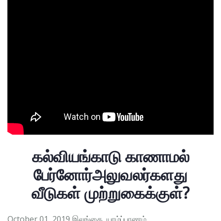
கல்வியங்காடு காணாமல்
பேர்னோர்அலுவலர்களது
வீடுகள் முற்றுகைக்குள்?
October 01, 2019 இலங்கை, யாழ்ப்பாணம்