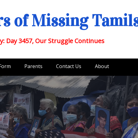
s of Missing Tamil
y: Day 3457, Our Struggle Continues
 Form
Parents
Contact Us
About