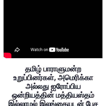
தமிழ் பாராளுமன்ற
உறுப்பினர்கள், அமெரிக்கா
அல்லது ஐரோப்பிய
ஒன்றியத்தின் மத்தியஸ்தம்
இல்லாமல் இலங்கையுடன் பேச