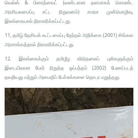
வெல்ஸ் & பிரைத்வைட் (லண்டனை தளமாகக் கொண்ட
அரசியலமைப்பு சட்ட நிறுவனம்) சமரச முன்மொழிவு,
இலங்கையால் நிராகரிக்கப்பட்டது.
11, தமிழ் தேசியக் கூட்டமைப்பு தேர்தல் அறிக்கை (2001) சிங்கள
அரசாங்கத்தால் நிராகரிக்கப்பட்டது.
12. இலங்கைக்கும் தமிழீழ விடுதலைப் புலிகளுக்கும்
இடையிலான போர் நிறுத்த ஒப்பந்தம் (2002) பேணப்படத்
தவறியது மற்றும் அமைதிப் பேச்சுக்களை தொடர மறுத்தது.