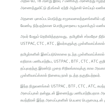
அதில் மே, 18 அன்று இரவு 7 மணிக்கு அனைத்து ஈழத்த
அணைத்துவிட்டு தீபங்கள் ஏற்றி அஞ்சலி செய்யும் வண்
அதனை புகைப்படமெடுத்து சமூகவலைத்தளங்களில் பதிவே
வேண்டி நிற்பதற்கான பொறிமுறையை உருவாக்கும் வண்ண
அவர் மேலும் தெரிவித்ததாவது, தமிழரின் சர்வதேச நீதி
USTPAC, CTC , ATC , இவர்களுக்கு முள்ளிவாய்க்கால
தமிழர்களின் இனப்படுகொலை நடந்த முள்ளிவாய்க்கால் 
எதிராக பணியாற்றிய, USTPAC , BTF , CTC , ATC குறி
தப்புவதற்கு இரண்டு முறை சிறிலங்காவுக்கு கால அவக
முள்ளிவாய்க்கால் நினைவு நாள் நடத்த தகுதியற்றவர்.
இந்த நிறுவனங்கள் USTPAC , BTF , CTC , ATC, சும
அமைப்புகள் தன்னுடன் இணைந்து பணியாற்றியதாக அண
சுமந்திரன் இந்த அமைப்புகளின் பெயரை பெருமையுடன் குறிப