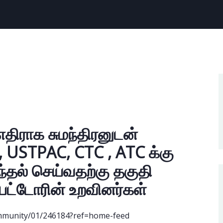
எதிராக சுமந்திரனுடன்
 USTPAC, CTC , ATC க்கு
்தல் செய்வதற்கு தகுதி
ட்டோரின் உறவினர்கள்
ommunity/01/246184?ref=home-feed