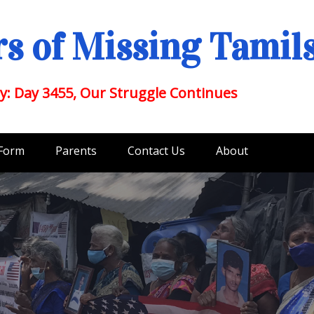
s of Missing Tamil
y: Day 3455, Our Struggle Continues
 Form
Parents
Contact Us
About