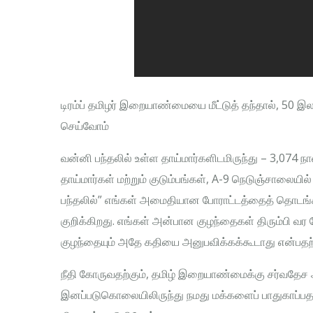
டிரம்ப் தமிழர் இறையாண்மையை மீட்டுத் தந்தால், 50 இ
செய்வோம்
வன்னி பந்தலில் உள்ள தாய்மார்களிடமிருந்து – 3,07
தாய்மார்கள் மற்றும் குடும்பங்கள், A-9 நெடுஞ்சாலைய
பந்தலில்” எங்கள் அமைதியான போராட்டத்தைத் தொடங்கி
குறிக்கிறது. எங்கள் அன்பான குழந்தைகள் திரும்பி வர வ
குழந்தையும் அதே கதியை அனுபவிக்கக்கூடாது என்பதற்க
நீதி கோருவதற்கும், தமிழ் இறையாண்மைக்கு சர்வதேச
இனப்படுகொலையிலிருந்து நமது மக்களைப் பாதுகாப்பதற்கு