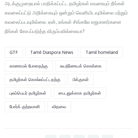
அடக்குமுறையால் பாதிக்கப்பட்ட தமிழர்கள் எவரையும் நீங்கள்
கவலைப்பட்டு அறிக்கையும் ஒன்றும் வெளியிடவுமில்லை மற்றும்
கவலைப்படவுமில்லை. ஏன், உங்கள் சிங்கலே எஜமானர்களை
நீங்கள் கோபப்படுத்த விரும்பவில்லையா?
GTF
Tamil Diaspora News
Tamil homeland
காணாமல் போனதற்கு
சுயநிர்ணயக் கொள்கை
தமிழர்கள் கொல்லப்பட்டதற்கு
பிக்குகள்
புலம்பெயர் தமிழர்கள்
பைடனுக்காக தமிழர்கள்
போர்க் குற்றவாளி
விதவை