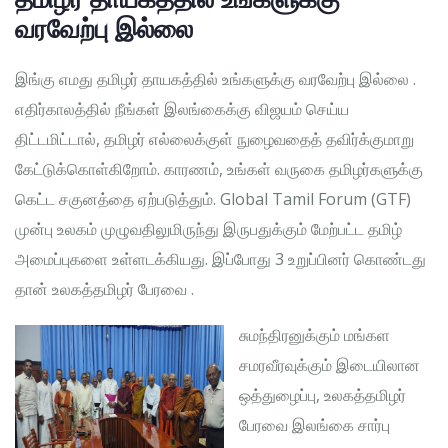
வரவேற்பு இல்லை
இங்கு எமது தமிழர் தாயகத்தில் உங்களுக்கு வரவேற்பு இல்லை .
எதிர்காலத்தில் நீங்கள் இலங்கைக்கு விஜயம் செய்ய
திட்டமிட்டால், தமிழர் எல்லைக்குள் நுழைவதைத் தவிர்க்குமாறு
கேட்டுக்கொள்கிறோம். காரணம், உங்கள் வருகை தமிழர்களுக்கு
கெட்ட சகுனத்தை ஏற்படுத்தும். Global Tamil Forum (GTF)
முன்பு உலகம் முழுவதிலுமிருந்து இருபதுக்கும் மேற்பட்ட தமிழ்
அமைப்புகளை உள்ளடக்கியது. இப்போது 3 உறுப்பினர் கொண்டது
தான் உலகத்தமிழர் பேரவை .
சுமந்திரனுக்கும் மங்கள
சமரவீரவுக்கும் இடையிலான
ஒத்துழைப்பு, உலகத்தமிழர்
பேரவை இலங்கை சார்பு