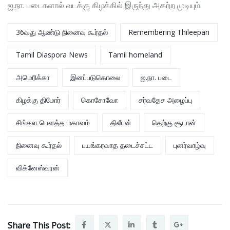
ஐ.நா. படைகளால் வடக்கு கிழக்கில் இருந்து அகற்ற முடியும்.
36வது ஆண்டு நினைவு கூர்தல்
Remembering Thileepan
Tamil Diaspora News
Tamil homeland
அமெரிக்கா
இனப்படுகொலை
ஐ.நா. படை
கிழக்கு திமோர்
கொசோவோ
சர்வதேச அழைப்பு
சிங்கள பௌத்த மகாவம்
திலீபன்
தெற்கு சூடான்
நினைவு கூர்தல்
பயங்கரவாத தடைச்சட்ட
புனர்வாழ்வு
விக்னேஸ்வரன்
Share This Post: