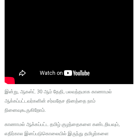
இன்று, ஆகஸ்ட் 30 ஆம் தேதி, பலவந்தமாக காணாமல்
ஆக்கப்பட்டவர்களின் சர்வதேச தினத்தை நாம்
நினைவுகூருகிறோம்.
காணாமல் ஆக்கப்பட்ட தமிழ் குழந்தைகளை கண்டறியவும்,
எதிர்கால இனப்படுகொலையில் இருந்து தமிழர்களை