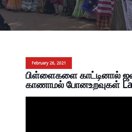
February 26, 2021
பிள்ளைகளை காட்டினால் ஜன
காணாமல் போனஉறவுகள் La