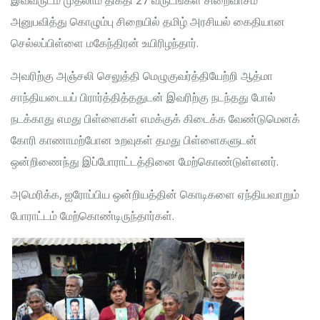
இவ்வருடம் முதலாம் திகதி 27 வருடங்கள் சிறைவாசம்
அனுபவித்து கொழும்பு சிறையில் தமிழ் அரசியல் கைதியான
செல்லப்பிள்ளை மகேந்திரன் உயிரிழந்தார்.
அவரிற்கு அஞ்சலி செலுத்தி மெழுகுவர்த்தியேற்றி ஆத்மா
சாந்தியடையப் பிரார்த்தித்ததுடன் இவரிற்கு நடந்தது போல்
நடக்காது எமது பிள்ளைகள் எமக்குக் கிடைக்க வேண்டுமெனக்
கோரி காணாமற்போன உறவுகள் தமது பிள்ளைகளுடன்
ஒன்றிணைந்து இப்போராட்டத்தினை மேற்கொண்டுள்ளனர்.
அமெரிக்க, ஐரோப்பிய ஒன்றியத்தின் கொடிகளை ஏந்தியவாறும்
போராட்டம் மேற்கொண்டிருந்தார்கள்.