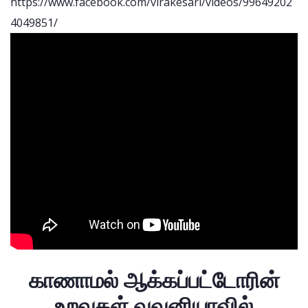
https://www.facebook.com/virakesari/videos/99649202
4049851/
காணாமல் ஆக்கப்பட்டோரின்
உறவுகள் வவுனியாவில்