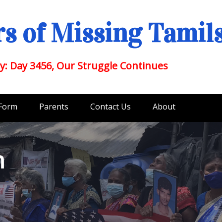
s of Missing Tamil
y: Day 3456, Our Struggle Continues
 Form
Parents
Contact Us
About
n