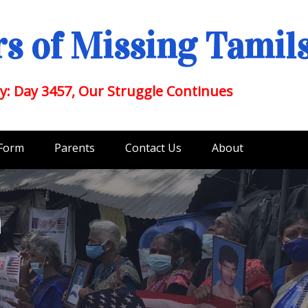
s of Missing Tamil
y: Day 3457, Our Struggle Continues
 Form
Parents
Contact Us
About
a