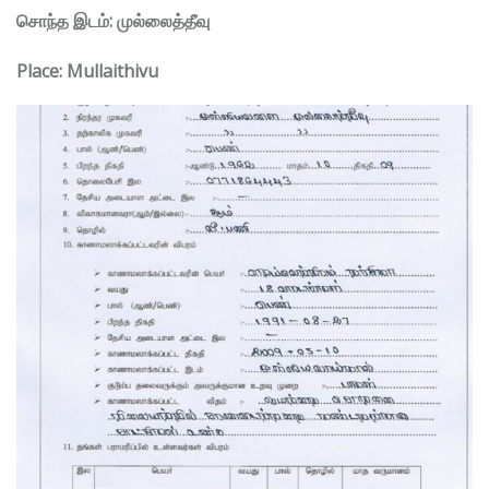
சொந்த இடம்: முல்லைத்தீவு
Place: Mullaithivu