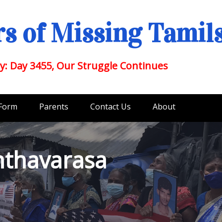
s of Missing Tamil
y: Day 3455, Our Struggle Continues
 Form
Parents
Contact Us
About
nthavarasa