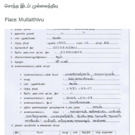
சொந்த இடம்: முல்லைத்தீவு
Place: Mullaithivu