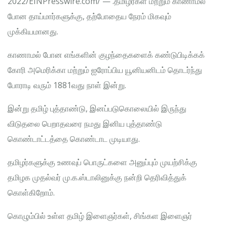
2022/EINPresswire.com/ — .தமிழர்கள் மற்றும் காணாமல்
போன தாய்மார்களுக்கு, தற்போதைய நேரம் மிகவும்
முக்கியமானது.
காணாமல் போன எங்களின் குழந்தைகளைக் கண்டுபிடிக்கக்
கோரி அமெரிக்கா மற்றும் ஐரோப்பிய யூனியனிடம் தொடர்ந்து
போராடி வரும் 1881வது நாள் இன்று.
இன்று தமிழ் புத்தாண்டு, இனப்படுகொலையில் இருந்து
விடுதலை பெறாதவரை நமது இனிய புத்தாண்டு
கொண்டாட்டத்தை கொண்டாட முடியாது.
தமிழர்களுக்கு உணவுப் பொருட்களை அனுப்பும் முயற்சிக்கு
தமிழக முதல்வர் மு.க.ஸ்டாலினுக்கு நன்றி தெரிவித்துக்
கொள்கிறோம்.
கொழும்பில் உள்ள தமிழ் இளைஞர்கள், சிங்கள இளைஞர்