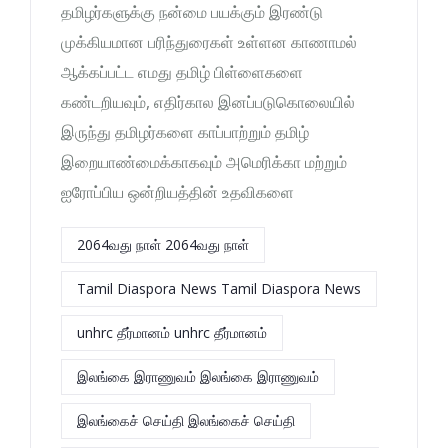
தமிழர்களுக்கு நன்மை பயக்கும் இரண்டு
முக்கியமான பரிந்துரைகள் உள்ளன காணாமல்
ஆக்கப்பட்ட எமது தமிழ் பிள்ளைகளை
கண்டறியவும், எதிர்கால இனப்படுகொலையில்
இருந்து தமிழர்களை காப்பாற்றும் தமிழ்
இறையாண்மைக்காகவும் அமெரிக்கா மற்றும்
ஐரோப்பிய ஒன்றியத்தின் உதவிகளை
2064வது நாள் 2064வது நாள்
Tamil Diaspora News Tamil Diaspora News
unhrc தீர்மானம் unhrc தீர்மானம்
இலங்கை இராணுவம் இலங்கை இராணுவம்
இலங்கைச் செய்தி இலங்கைச் செய்தி