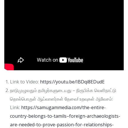
Link to Video:
https://youtu.be/IBDqi8EDudE
நாடுமுழுவதும் தமிழர்களுடையது – நிரூபிக்க வெளிநாட்டு
தொல்பொருள் ஆய்வாளர்கள் தேவை! உறவுகள் ஆவேசம்:
Link:
https://samugammedia.com/the-entire-
country-belongs-to-tamils–foreign-archaeologists-
are-needed-to-prove-passion-for-relationships-