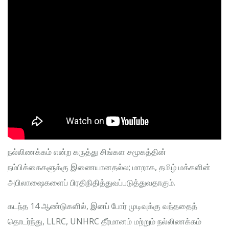
நல்லிணக்கம் என்ற கருத்து சிங்கள சமூகத்தின்
நம்பிக்கைகளுக்கு இணையானதல்ல; மாறாக, தமிழ் மக்களின்
அபிலாஷைகளைப் பிரதிநிதித்துவப்படுத்துவதாகும்.
கடந்த 14 ஆண்டுகளில், இனப் போர் முடிவுக்கு வந்ததைத்
தொடர்ந்து, LLRC, UNHRC தீர்மானம் மற்றும் நல்லிணக்கம்