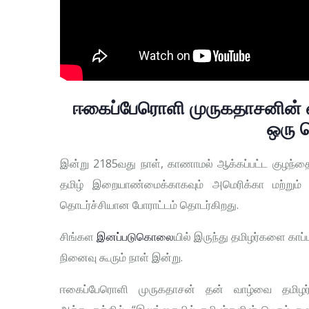
ஈகைப்பேரொளி முருகதாசனின் வ
ஒரு 
இன்று 2185வது நாள், காணாமல் ஆக்கப்பட்ட குழந்தை
தமிழ் இறையாண்மைக்காகவும் அமெரிக்கா மற்றும
தொடர்ச்சியான போராட்டம் தொடர்கிறது.
சிங்கள
இனப்படுகொலை
யில் இருந்து தமிழர்களை காப
நினைவு கூரும் நாள் இன்று.
ஈகைப்பேரொளி முருகதாசன் தன் வாழ்வை தமிழர்கள